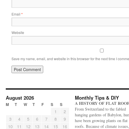
Email
*
Website
Save my name, email, and website in this browser for the next time I comme
August 2026
Monthly Tips & DIY
A HISTORY OF FLAT ROO
M
T
W
T
F
S
S
From Switzerland to the fabled
1
2
hanging gardens of Babylon, hu
3
4
5
6
7
8
9
have been growing plants on flat
10
11
12
13
14
15
16
roofs. Because of climate issues