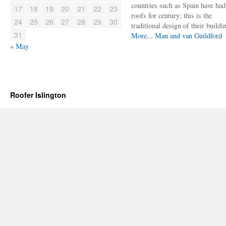
countries such as Spain have had 
17
18
19
20
21
22
23
roofs for century; this is the
24
25
26
27
28
29
30
traditional design of their buildi
31
More...
Man and van Guildford
« May
Roofer Islington